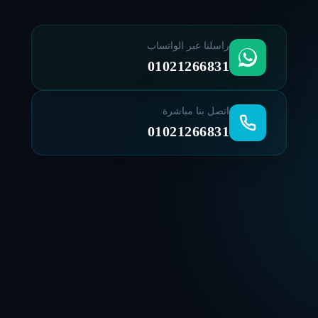
راسلنا عبر الواتساب
01021266831
اتصل بنا مباشرة
01021266831