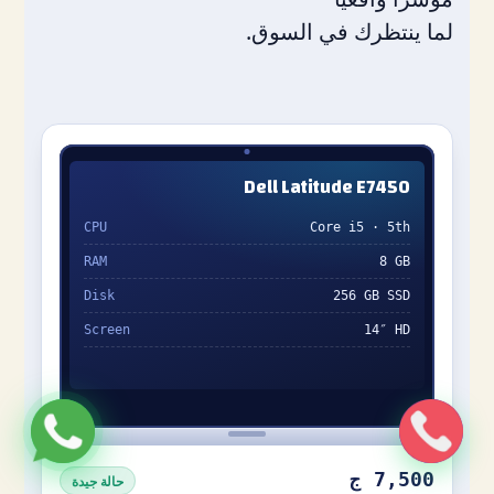
لما ينتظرك في السوق.
Dell Latitude E7450
CPU
Core i5 · 5th
RAM
8 GB
Disk
256 GB SSD
Screen
14″ HD
7,500 ج
حالة جيدة